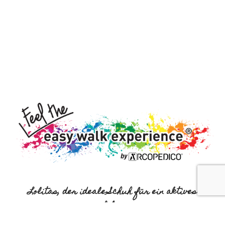
Lolitas, der ideale Schuh für ein aktives
Leben
Ein großartiges Produkt für jedermann! Es passt zu